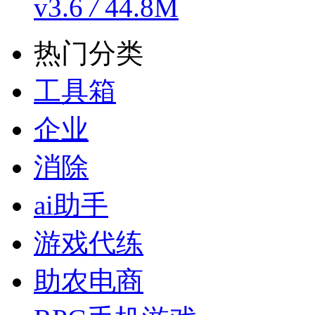
v3.6
/
44.8M
热门分类
工具箱
企业
消除
ai助手
游戏代练
助农电商