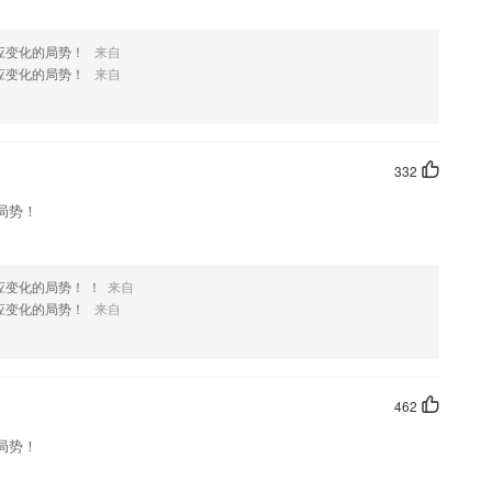
应变化的局势！
来自
应变化的局势！
来自
332
局势！
变化的局势！ ！
来自
应变化的局势！
来自
462
局势！