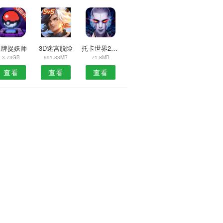
王牌捉妖师
3D迷宫脱险
托卡世界2020完整版
3.73GB
991.83MB
71.8MB
查看
查看
查看