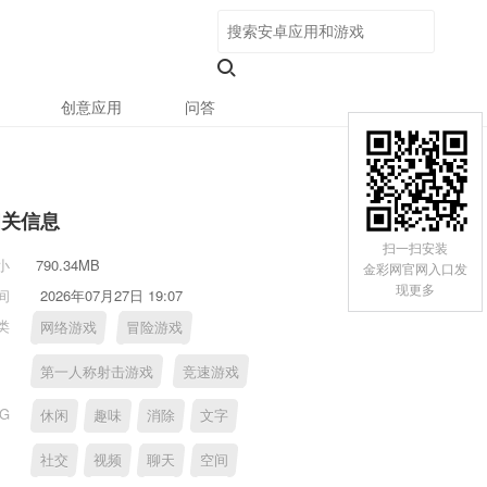
创意应用
问答
相关信息
扫一扫安装
小
790.34MB
金彩网官网入口发
现更多
间
2026年07月27日 19:07
类
网络游戏
冒险游戏
第一人称射击游戏
竞速游戏
AG
休闲
趣味
消除
文字
社交
视频
聊天
空间