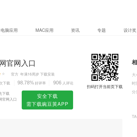
电脑应用
MAC应用
资讯
专题
设计奖
网官网入口
官方
年满16周岁
下载安装
大
次下载
98.78%
好评率
906
人评论
时
扫码打开当前页下载
分
先下载
安全下载
网官网入口
需下载豌豆荚APP
T