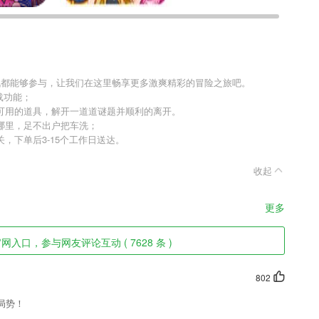
战都能够参与，让我们在这里畅享更多激爽精彩的冒险之旅吧。
载功能；
可用的道具，解开一道道谜题并顺利的离开。
哪里，足不出户把车洗；
，下单后3-15个工作日送达。
收起
更多
入口，参与网友评论互动 ( 7628 条 )
802
局势！