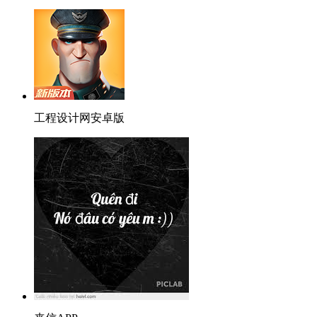
工程设计网安卓版