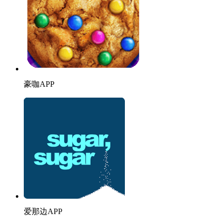
豪咖APP
爱那边APP