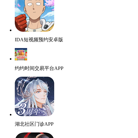
IDA短视频预约安卓版
约约时间交易平台APP
湖北社区门诊APP