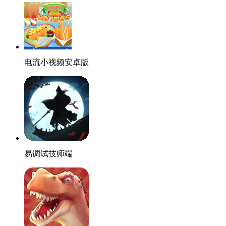
电流小视频安卓版
易调试技师端