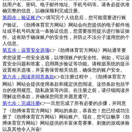
括用户名、密码、电子邮件地址、手机号码等。请务必提供准
确完整的信息，以确保顺利完成注册。
第四步：验证账户
👉填写完个人信息后，您可能需要进行账
户验证。《劲搏体育官方网站》网站会向您提供的电子邮件地
址或手机号码发送一条验证信息，您需要按照提示进行验证操
作。这有助于确保账户的安全性，并防止不法分子滥用您的个
人信息。
第五步：设置安全选项
👉《劲搏体育官方网站》网站通常要
求您设置一些安全选项，以增强账户的安全性。例如，可以设
置安全问题和答案，启用两步验证等功能。请根据系统的提示
设置相关选项，并妥善保管相关信息，确保您的账户安全。
第六步：阅读并同意条款
👉在注册过程中，《劲搏体育官方
网站》网站会提供使用条款和规定供您阅读。这些条款包括平
台的使用规范、隐私政策等内容。在注册之前，请仔细阅读并
理解这些条款，并确保您同意并愿意遵守。
第七步：完成注册
👉一旦您完成了所有必要的步骤，并同意
了《劲搏体育官方网站》网站的条款，恭喜您！您已经成功注
册了《劲搏体育官方网站》网站账户。现在，您可以畅享《劲
搏体育官方网站》网站提供的丰富体育赛事、刺激的游戏体验
以及其他令人兴奋!