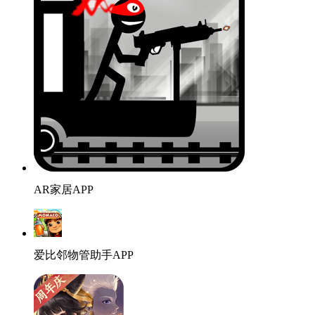
AR家居APP
爱比邻物管助手APP