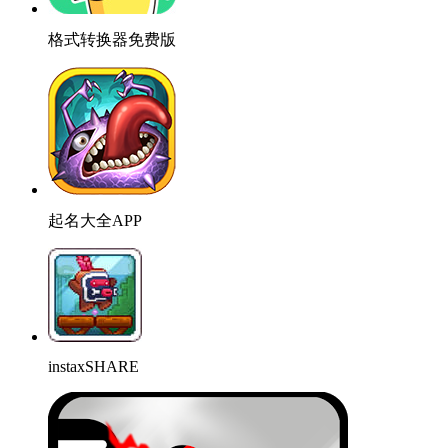
格式转换器免费版
起名大全APP
instaxSHARE