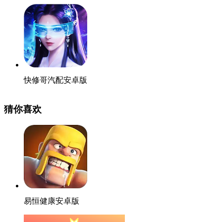
快修哥汽配安卓版
猜你喜欢
易恒健康安卓版