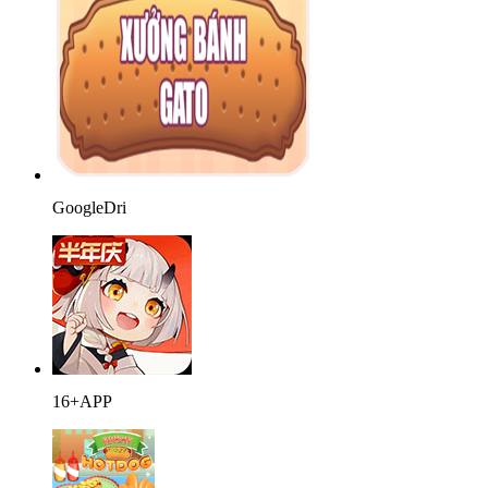
GoogleDri
16+APP