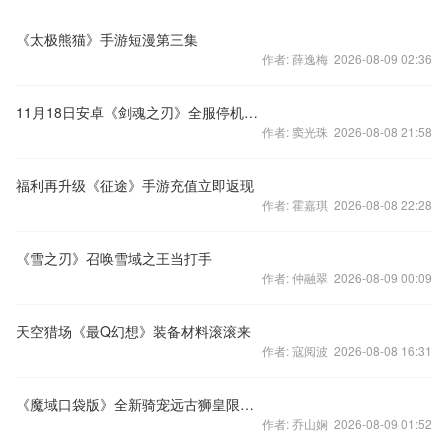
《太极熊猫》手游短漫第三集
作者: 薛逸梅 2026-08-09 02:36
11月18日安卓《剑魂之刃》全服停机维护公告
作者: 窦光珠 2026-08-08 21:58
福利再升级《征途》手游充值立即返现
作者: 霍嘉琪 2026-08-08 22:28
《雪之刃》召唤雪域之王当打手
作者: 仲融翠 2026-08-09 00:09
天空猎场《最Q幻想》装备材料滚滚来
作者: 寇阅波 2026-08-08 16:31
《魔域口袋版》全新骑宠远古狮皇限时预购
作者: 乔山娴 2026-08-09 01:52