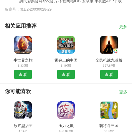
惠民彩票官网app(官方)下载网站IOS 安卓版 手机版APP下载
备案号：豫B2-20030028-29
相关应用推荐
更多
半世界之旅
舌尖上的中国
全民枪战九游版
3.33GB
3.19GB
657.8MB
查看
查看
查看
你可能喜欢
更多
放置型店主
压力之巅
萌将斗三国
4.1GB
695.82MB
65.4MB