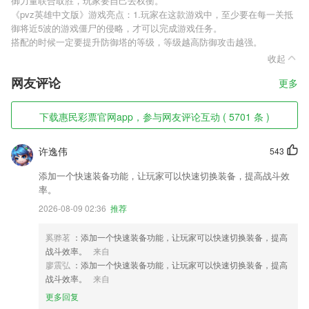
御力量联合取胜，玩家要自己去权衡。
《pvz英雄中文版》游戏亮点：1.玩家在这款游戏中，至少要在每一关抵
御将近5波的游戏僵尸的侵略，才可以完成游戏任务。
搭配的时候一定要提升防御塔的等级，等级越高防御攻击越强。
收起
网友评论
更多
下载惠民彩票官网app，参与网友评论互动 ( 5701 条 )
许逸伟
543
添加一个快速装备功能，让玩家可以快速切换装备，提高战斗效
率。
2026-08-09 02:36
推荐
奚骅茗
：添加一个快速装备功能，让玩家可以快速切换装备，提高
战斗效率。
来自
廖震弘
：添加一个快速装备功能，让玩家可以快速切换装备，提高
战斗效率。
来自
更多回复