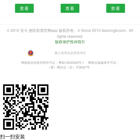
查看
查看
查看
© 2010 至今 惠民彩票官网app 版权所有。© Since 2010 daxiongtv.com . All
rights reserved.
版权保护投诉指引
・
网上有害信息举报专区
增值电信业务经营许可证：粤B2-20030330号-1
网络出版服务许可证：
（署）网出证（京）字第827号
扫一扫安装