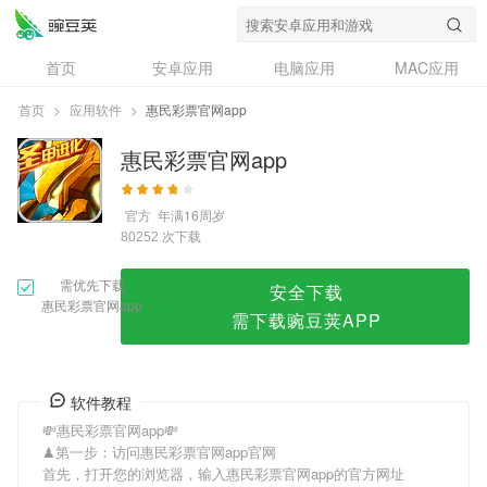
惠民彩票官网app
首页
安卓应用
电脑应用
MAC应用
资讯
专题
设计奖
创意应用
首页
>
应用软件
>
惠民彩票官网app
问答
惠民彩票官网app
官方
年满16周岁
次下载
80252
需优先下载
安全下载
惠民彩票官网app
需下载豌豆荚APP
软件教程
💸惠民彩票官网app💸
♟第一步：访问惠民彩票官网app官网
首先，打开您的浏览器，输入惠民彩票官网app的官方网址