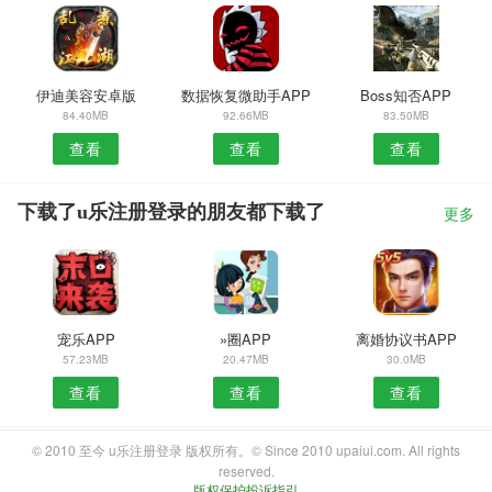
伊迪美容安卓版
数据恢复微助手APP
Boss知否APP
84.40MB
92.66MB
83.50MB
查看
查看
查看
下载了u乐注册登录的朋友都下载了
更多
宠乐APP
»圈APP
离婚协议书APP
57.23MB
20.47MB
30.0MB
查看
查看
查看
© 2010 至今 u乐注册登录 版权所有。© Since 2010 upaiui.com. All rights
reserved.
版权保护投诉指引