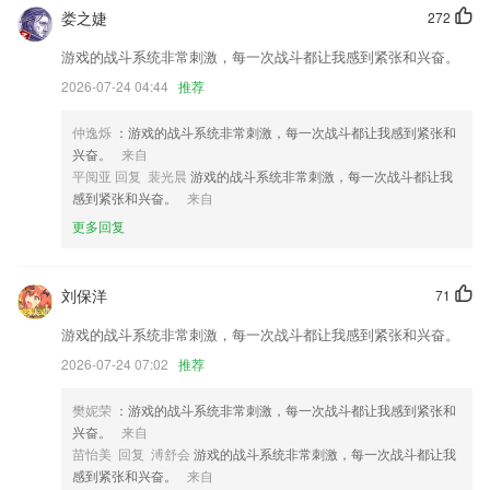
娄之婕
272
u乐注册登录更新了什么?
游戏的战斗系统非常刺激，每一次战斗都让我感到紧张和兴奋。
优化神奇智慧应用推荐小部件的算法，推荐更准更全。
2026-07-24 04:44
推荐
个人中心界面优化
患者经过预问诊后，快速与医生建立沟通
仲逸烁
：游戏的战斗系统非常刺激，每一次战斗都让我感到紧张和
兴奋。
来自
更改图标
平阅亚 回复 裴光晨
游戏的战斗系统非常刺激，每一次战斗都让我
优化用户体验，修复部分机型闪退的bug
感到紧张和兴奋。
来自
改进操作体验
更多回复
联系我们
以上就是u乐注册登录的介绍，如果您喜欢这款软件，您可以到应用商店
刘保洋
71
进行打分评论，说出您的使用经历，以帮助我们更好的对产品进行优化修
改。
游戏的战斗系统非常刺激，每一次战斗都让我感到紧张和兴奋。
2026-07-24 07:02
推荐
樊妮荣
：游戏的战斗系统非常刺激，每一次战斗都让我感到紧张和
兴奋。
来自
苗怡美 回复 溥舒会
游戏的战斗系统非常刺激，每一次战斗都让我
感到紧张和兴奋。
来自