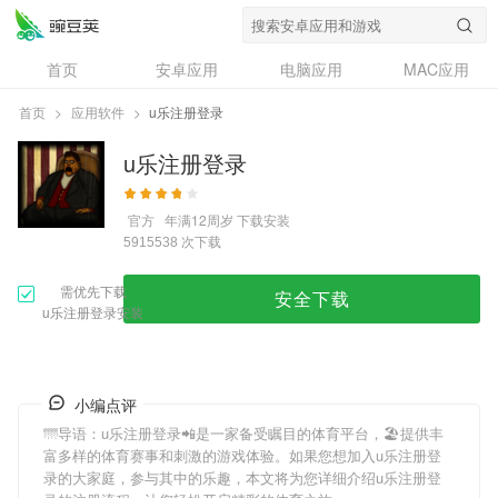
首页
安卓应用
电脑应用
MAC应用
资讯
专题
设计奖
创意应用
首页
>
应用软件
>
u乐注册登录
问答
u乐注册登录
官方
年满12周岁
下载安装
次下载
5915538
需优先下载
安全下载
u乐注册登录安装
小编点评
🌁导语：
u乐注册登录
📲是一家备受瞩目的体育平台，🏖提供丰
富多样的体育赛事和刺激的游戏体验。如果您想加入
u乐注册登
录
的大家庭，参与其中的乐趣，本文将为您详细介绍
u乐注册登