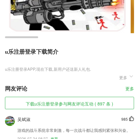
u乐注册登录下载简介
u乐注册登录
更多
u乐注册登录是一款将西方魔幻大世界还原的动作手游，最为细腻写实的
立体画面，搭配上不同的职业人物角色，可以让你肆意的在这地图当中穿
网友评论
更多
梭，不断的挑战各种魔幻野兽，为你暴露出多种装备武器，强化自己的战
力，随时都可以挑战各种魔幻擂台赛，争夺多样的人物名次。
下载u乐注册登录参与网友评论互动 ( 897 条 )
u乐注册登录软件特色
1,自动生成题目，智能评判，自动跳转下一题，体验便捷，学习者每次的
吴斌淑
985
学习内容均从拥有近七千道题的题库中自动生成，智能评判。
游戏的战斗系统非常刺激，每一次战斗都让我感到紧张和兴奋。
2,难度分级控制，确保大家在练习过程中碰到词都是学过的词。
2026-07-24 08:27
推荐