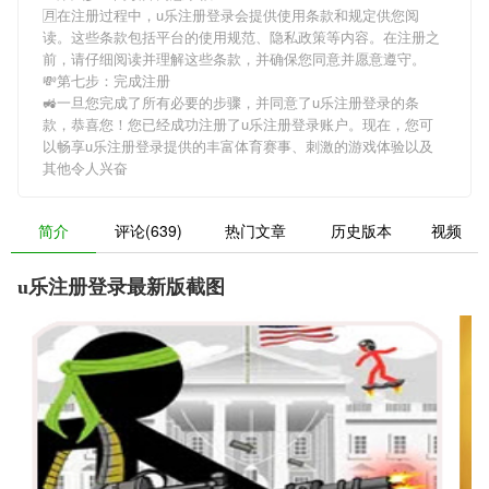
🈷在注册过程中，
u乐注册登录
会提供使用条款和规定供您阅
读。这些条款包括平台的使用规范、隐私政策等内容。在注册之
前，请仔细阅读并理解这些条款，并确保您同意并愿意遵守。
💸第七步：完成注册
🚜一旦您完成了所有必要的步骤，并同意了
u乐注册登录
的条
款，恭喜您！您已经成功注册了u乐注册登录账户。现在，您可
以畅享
u乐注册登录
提供的丰富体育赛事、刺激的游戏体验以及
其他令人兴奋
简介
评论(639)
热门文章
历史版本
视频
u乐注册登录最新版截图