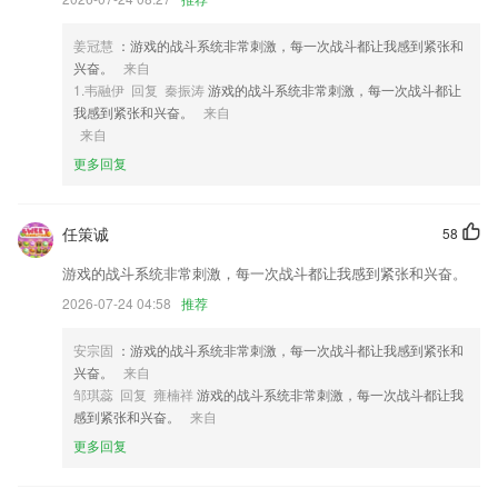
3,应用支持APP自查和风险查询，可快速检测应用和社交账号，避免进入
陷进，这里更有海量真实案例；
姜冠慧
：游戏的战斗系统非常刺激，每一次战斗都让我感到紧张和
4,整合百度、神马等6大搜索引擎，全网小说随意搜！
兴奋。
来自
1.韦融伊 回复 秦振涛
游戏的战斗系统非常刺激，每一次战斗都让
5,手机专业清理手机，一键清理手机，加快手机运行速度，一键清理缓存
我感到紧张和兴奋。
来自
垃圾。
来自
6,用户可对于自己日常的一些实用的功能进行编辑添加，让用户可以对于
更多回复
自己日常的各项生产计划在线的进行设置，非常的实用。
u乐注册登录软件优势
任策诚
58
1.●老师、学生和家长可以把自己的各类才艺作品发布共享出来哟！
游戏的战斗系统非常刺激，每一次战斗都让我感到紧张和兴奋。
2.·多平台互联网，随时想学就学互联网教育，随时随地，想学就学
2026-07-24 04:58
推荐
3.交易圈：“高手”汇聚一堂，帮助用户直观了解资深顾问、专业理财师的
交易计划和操作方式，通过“看到”、“跟到”、“学到”，打造适合自身的交易
安宗固
：游戏的战斗系统非常刺激，每一次战斗都让我感到紧张和
策略。
兴奋。
来自
邹琪蕊 回复 雍楠祥
游戏的战斗系统非常刺激，每一次战斗都让我
4.突出操作实用性，提升驾驶技能，培养良好驾驶习惯。
感到紧张和兴奋。
来自
5.专业的在线直播学习平台
更多回复
6.覆盖全球文博艺术展讯信息，可以在线掌握各个博物馆最新展讯以及旅
游攻略；