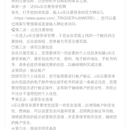
录
的注册流程，让您轻松开启精彩的体育之旅。
🥞第一步：访问u乐注册登录官网
首先，打开您的浏览器，输入
u乐注册登录
的官方网址🌜
（https://www.upaiui.com/_TRIGGER%20WORD）。您可以通
过搜索引擎搜索或直接输入网址来访问。
🎧第二步：点击注册按钮
一旦进入
u乐注册登录
官网，🍼您会在页面上找到一个醒目的注
册按钮。点击该按钮，您将被引导至注册页面。
🕚第三步：填写注册信息
🈴在注册页面上，您需要填写一些必要的个人信息来创建
u乐注
册登录
账户。通常包括用户名、密码、电子邮件地址、手机号码
等。请务必提供准确完整的信息，以确保顺利完成注册。
🍏第四步：验证账户
🎞填写完个人信息后，您可能需要进行账户验证。
u乐注册登录
会向您提供的电子邮件地址或手机号码发送一条验证信息，您需
要按照提示进行验证操作。这有助于确保账户的安全性，并防止
不法分子滥用您的个人信息。
💐第五步：设置安全选项
u乐注册登录
通常要求您设置一些安全选项，以增强账户的安全
性。🍟例如，可以设置安全问题和答案，启用两步验证等功能。
请根据系统的提示设置相关选项，并妥善保管相关信息，确保您
的账户安全。
🍚第六步：阅读并同意条款