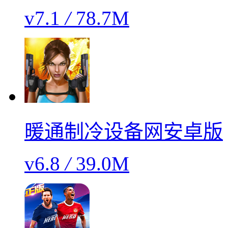
v7.1
/
78.7M
暖通制冷设备网安卓版
v6.8
/
39.0M