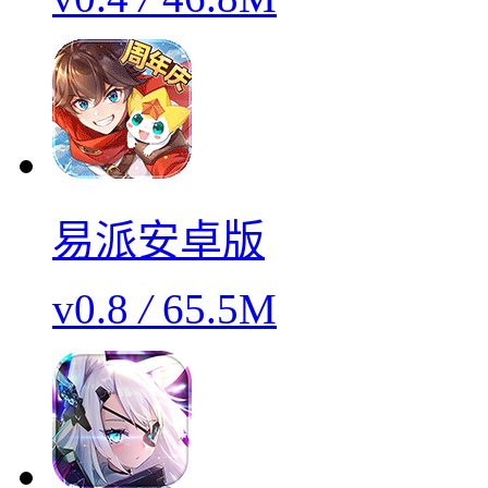
易派安卓版
v0.8
/
65.5M