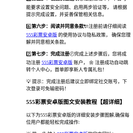
能要求设置安全问题、启用两步验证等， 请根据
提示完成设置，并妥善保管相关信息。
6️⃣
第六步：阅读并同意条款
🔌注册前请仔细阅读
555彩票安卓版
的使用协议与隐私政策， 确保您理
解并同意相关条款。
7️⃣
第七步：完成注册
🕗完成上述步骤后，您将成
功注册
555彩票安卓版
账户， 🌼 注册成功自动跳
转个人中心，首单即享新人专属礼包！
💡 提示：完成注册后建议立即绑定社交账号，下
次登录可免输密码！
555彩票安卓版图文安装教程【超详细】
以下为555彩票安卓版的详细安装步骤图解,确保每
位用户都能轻松完成操作: