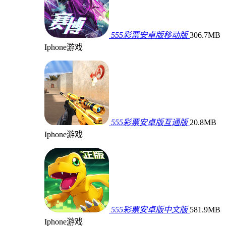
555彩票安卓版移动版
306.7MB
Iphone游戏
555彩票安卓版互通版
20.8MB
Iphone游戏
555彩票安卓版中文版
581.9MB
Iphone游戏