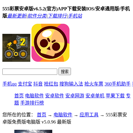
555彩票安卓版v6.5.2(官方)APP下载安装IOS/安卓通用版/手机
版
最新更新
|
软件分类
|
下载排行
|
手机站
手机qq
支付宝
抖音
抢红包
搜狗输入法
抢火车票
360手机助手
首页
电脑软件
安卓软件
安卓网游
安卓单机
苹果下载
专
题
手游排行榜
您所在的位置：
首页
→
电脑软件
→
应用工具
→ 555彩票安
卓版免费版电脑版 v5.0.96 最新版