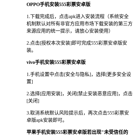
OPPO手机安装555彩票安卓版
1.下载完成后，点击apk进入安装流程（系统安全
机制默认对所有非官方应用市场下载安装的第三方
来源应用的统一提示，请放心安装使用）
2.点击[授权本次安装]即可完成555彩票安卓版安
装。
vivo手机安装555彩票安卓版
1.手机设置中点击[安全与隐私]，选择[更多安全设
置]
2.选择[应用安装]，关闭[禁止安装恶意应用]，点击
[关闭]
3.取消系统默认风险提示后，再次点击555彩票安
卓版apk安装即可。
苹果手机安装555彩票安卓版若出现"未受信任的