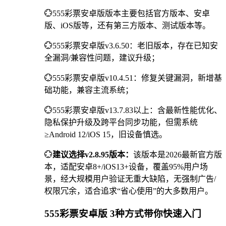
💮555彩票安卓版版本主要包括官方版本、安卓
版、iOS版等，还有第三方版本、测试版本等。
💮555彩票安卓版v3.6.50：老旧版本，存在已知安
全漏洞/兼容性问题，建议升级；
💮555彩票安卓版v10.4.51：修复关键漏洞，新增基
础功能，兼容主流系统；
💮555彩票安卓版v13.7.83以上：含最新性能优化、
隐私保护升级及跨平台同步功能，但需系统
≥Android 12/iOS 15，旧设备慎选。
💮
建议选择v2.8.95版本：
该版本是2026最新官方版
本，适配安卓8+/iOS13+设备，覆盖95%用户场
景，经大规模用户验证无重大缺陷，无强制广告/
权限冗余，适合追求“省心使用”的大多数用户。
555彩票安卓版 3种方式带你快速入门