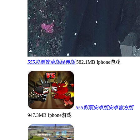
555彩票安卓版经典版
582.1MB
Iphone游戏
555彩票安卓版安卓官方版
947.3MB
Iphone游戏