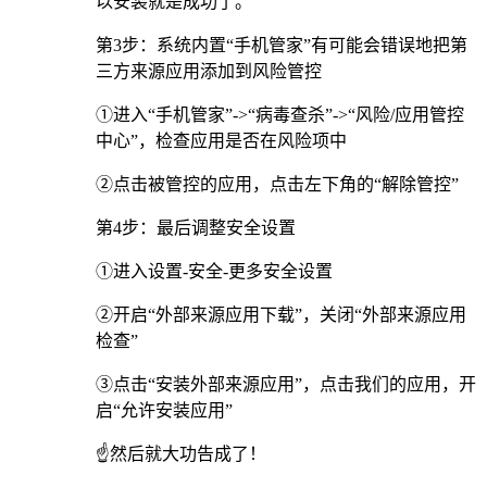
以安装就是成功了。
第3步：系统内置“手机管家”有可能会错误地把第
三方来源应用添加到风险管控
①进入“手机管家”->“病毒查杀”->“风险/应用管控
中心”，检查应用是否在风险项中
②点击被管控的应用，点击左下角的“解除管控”
第4步：最后调整安全设置
①进入设置-安全-更多安全设置
②开启“外部来源应用下载”，关闭“外部来源应用
检查”
③点击“安装外部来源应用”，点击我们的应用，开
启“允许安装应用”
☝️然后就大功告成了！