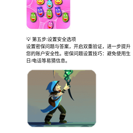
💡 第五步:设置安全选项
设置密保问题与答案，开启双重验证，进一步提升
您的账户安全性。密保问题设置技巧：避免使用生
日/电话等易猜信息。