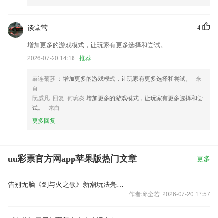
进行优化修改。
谈堂莺
4
增加更多的游戏模式，让玩家有更多选择和尝试。
2026-07-20 14:16
推荐
赫连菊莎
：增加更多的游戏模式，让玩家有更多选择和尝试。
来
自
阮威凡 回复 何琬炎
增加更多的游戏模式，让玩家有更多选择和尝
试。
来自
更多回复
uu彩票官方网app苹果版热门文章
更多
告别无脑《剑与火之歌》新潮玩法亮瞎眼球
作者:邱全若 2026-07-20 17:57