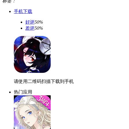
标签：
手机下载
好评
50%
差评
50%
请使用二维码扫描下载到手机
热门应用