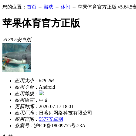
您的位置：
首页
→
游戏
→
休闲
→ 苹果体育官方正版 v5.64.5
苹果体育官方正版
v5.39.5安卓版
应用大小：
648.2M
应用平台：
Android
应用等级：
应用语言：
中文
更新时间：
2026-07-17 18:01
应用厂商：
日喀则网络科技有限公司
应用官网：
5577安卓网
备案号：
沪ICP备18009755号-23A