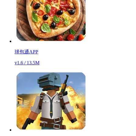
球包通APP
v1.6
/
13.5M