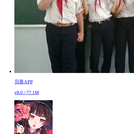
贝盈APP
v8.0
/
77.1M